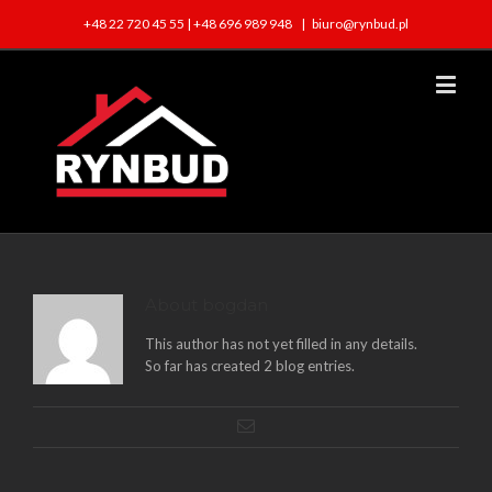
+48 22 720 45 55 | +48 696 989 948
|
biuro@rynbud.pl
About
bogdan
This author has not yet filled in any details.
So far has created 2 blog entries.