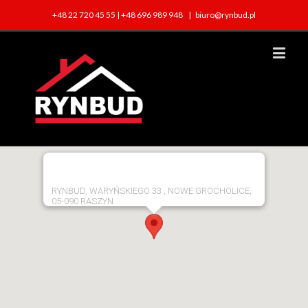
+48 22 720 45 55 | +48 696 989 948
|
biuro@rynbud.pl
RYNBUD, WARYŃSKIEGO 33 , NOWE GROCHOLICE,
05-090 RASZYN