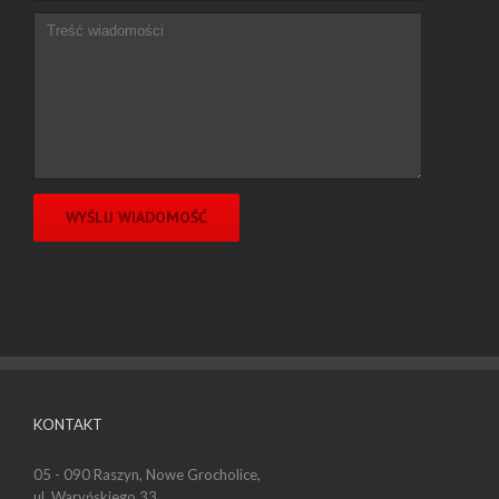
KONTAKT
05 - 090 Raszyn, Nowe Grocholice,
ul. Waryńskiego 33